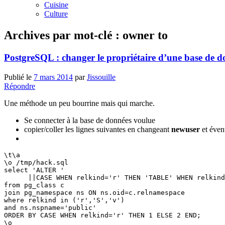
Cuisine
Culture
Archives par mot-clé :
owner to
PostgreSQL : changer le propriétaire d’une base de d
Publié le
7 mars 2014
par
Jissouille
Répondre
Une méthode un peu bourrine mais qui marche.
Se connecter à la base de données voulue
copier/coller les lignes suivantes en changeant
newuser
et éven
\t\a
\o /tmp/hack.sql
select 'ALTER '
      ||CASE WHEN relkind='r' THEN 'TABLE' WHEN rel
from pg_class c 
join pg_namespace ns ON ns.oid=c.relnamespace 
where relkind in ('r','S','v') 
and ns.nspname='public' 
ORDER BY CASE WHEN relkind='r' THEN 1 ELSE 2 END;
\o