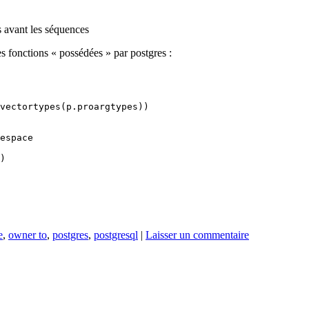
 avant les séquences
s fonctions « possédées » par postgres :
oidvectortypes(p.proargtypes))
espace
)
e
,
owner to
,
postgres
,
postgresql
|
Laisser un commentaire