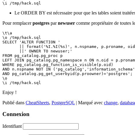
\i /tmp/hack.sql
Le ORDER BY est nécessaire pour que les tables soient traitées
Pour remplacer
postgres
par
newuser
comme propriétaire de toutes le
\t\a
\o /tmp/hack.sql
SELECT 'ALTER FUNCTION '
       || format('%I.%I(%s)', n.nspname, p.proname, 
       ||' OWNER TO newuser;'
FROM pg_catalog.pg_proc p
LEFT JOIN pg_catalog.pg_namespace n ON n.oid = p.pronam
WHERE pg_catalog.pg_function_is_visible(p.oid)
AND n.nspname NOT IN ('pg_catalog','information_schema'
AND pg_catalog.pg_get_userbyid(p.proowner)='postgres';
\o
\i /tmp/hack.sql
Enjoy !
Publié dans
CheatSheets
,
PostgreSQL
|
Marqué avec
change
,
databas
Connexion
Identifiant