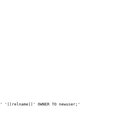
||' '||relname||' OWNER TO newuser;'