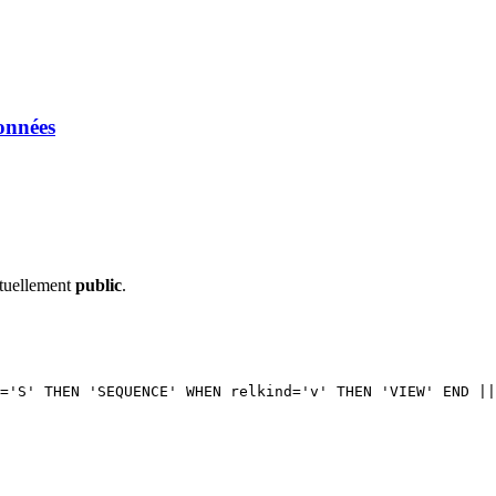
onnées
tuellement
public
.
kind='S' THEN 'SEQUENCE' WHEN relkind='v' THEN 'VIEW' END 