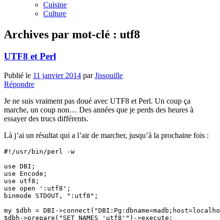
Cuisine
Culture
Archives par mot-clé :
utf8
UTF8 et Perl
Publié le
11 janvier 2014
par
Jissouille
Répondre
Je ne suis vraiment pas doué avec UTF8 et Perl. Un coup ça
marche, un coup non… Des années que je perds des heures à
essayer des trucs différents.
Là j’ai un résultat qui a l’air de marcher, jusqu’à la prochaine fois :
#!/usr/bin/perl -w

use DBI;

use Encode;

use utf8;

use open ':utf8'; 

binmode STDOUT, ":utf8"; 

my $dbh = DBI->connect("DBI:Pg:dbname=madb;host=localho
$dbh->prepare("SET NAMES 'utf8'")->execute;
