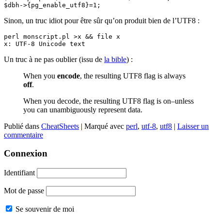
Sinon, un truc idiot pour être sûr qu’on produit bien de l’UTF8 :
perl monscript.pl >x && file x

Un truc à ne pas oublier (issu de
la bible
) :
When you
encode
, the resulting UTF8 flag is always
off
.
When you decode, the resulting UTF8 flag is on–unless
you can unambiguously represent data.
Publié dans
CheatSheets
|
Marqué avec
perl
,
utf-8
,
utf8
|
Laisser un
commentaire
Connexion
Identifiant
Mot de passe
Se souvenir de moi