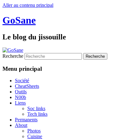
Aller au contenu principal
GoSane
Le blog du jissouille
Recherche
Menu principal
Société
CheatSheets
Outils
N00b
Liens
Soc links
Tech links
Permanents
About
Photos
Cuisine