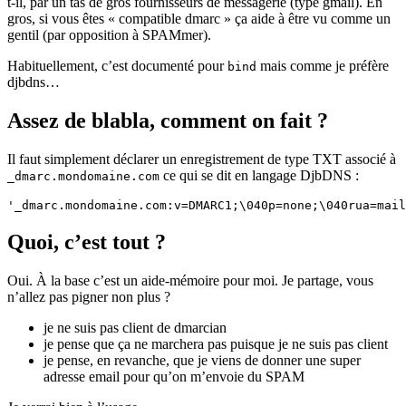
t-il, par un tas de gros fournisseurs de messagerie (type gmail). En
gros, si vous êtes « compatible dmarc » ça aide à être vu comme un
gentil (par opposition à SPAMmer).
Habituellement, c’est documenté pour
mais comme je préfère
bind
djbdns…
Assez de blabla, comment on fait ?
Il faut simplement déclarer un enregistrement de type TXT associé à
ce qui se dit en langage DjbDNS :
_dmarc.mondomaine.com
Quoi, c’est tout ?
Oui. À la base c’est un aide-mémoire pour moi. Je partage, vous
n’allez pas pigner non plus ?
je ne suis pas client de dmarcian
je pense que ça ne marchera pas puisque je ne suis pas client
je pense, en revanche, que je viens de donner une super
adresse email pour qu’on m’envoie du SPAM