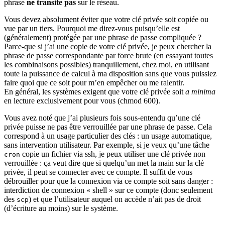
phrase
ne transite pas
sur le réseau.
Vous devez absolument éviter que votre clé privée soit copiée ou
vue par un tiers. Pourquoi me direz-vous puisqu’elle est
(généralement) protégée par une phrase de passe compliquée ?
Parce-que si j’ai une copie de votre clé privée, je peux chercher la
phrase de passe correspondante par force brute (en essayant toutes
les combinaisons possibles) tranquillement, chez moi, en utilisant
toute la puissance de calcul à ma disposition sans que vous puissiez
faire quoi que ce soit pour m’en empêcher ou me ralentir.
En général, les systèmes exigent que votre clé privée soit
a minima
en lecture exclusivement pour vous (chmod 600).
Vous avez noté que j’ai plusieurs fois sous-entendu qu’une clé
privée puisse ne pas être verrouillée par une phrase de passe. Cela
correspond à un usage particulier des clés : un usage automatique,
sans intervention utilisateur. Par exemple, si je veux qu’une tâche
copie un fichier via ssh, je peux utiliser une clé privée non
cron
verrouillée : ça veut dire que si quelqu’un met la main sur la clé
privée, il peut se connecter avec ce compte. Il suffit de vous
débrouiller pour que la connexion via ce compte soit sans danger :
interdiction de connexion « shell » sur ce compte (donc seulement
des
) et que l’utilisateur auquel on accède n’ait pas de droit
scp
(d’écriture au moins) sur le système.