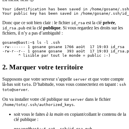
Your identification has been saved in /home/gosane/.ssh
Donc que ce soit bien clair : le fichier
est la clé
privée
,
id_rsa
est la clé
publique
. Si vous regardez les droits sur les
id_rsa.pub
fichiers, il n’y a pas d’ambiguïté :
gosane@bast:~$ ls -l .ssh

-rw------- 1 gosane gosane 1766 août  17 19:03 id_rsa

-rw-r--r-- 1 gosane gosane  393 août  17 19:03 id_rsa.p
2. Marquer votre territoire
Supposons que votre serveur s’appelle
et que votre compte
server
là-bas soit
. D’habitude, vous vous connecteriez en tapant :
toto
ssh
.
toto@server
On va installer votre clé publique sur
dans le fichier
server
.
/home/toto/.ssh/authorized_keys
soit vous le faites
à la main
en copiant/collant le contenu de la
clé publique :
gosane@bast:~$ cat .ssh/id_rsa.pub 
