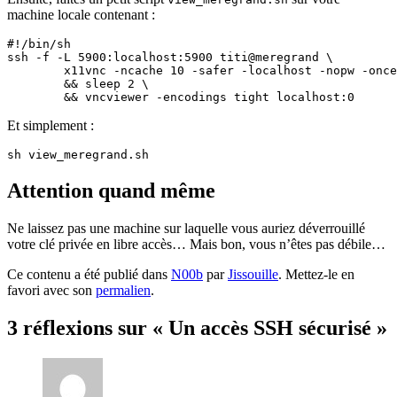
machine locale contenant :
#!/bin/sh

ssh -f -L 5900:localhost:5900 titi@meregrand \

        x11vnc -ncache 10 -safer -localhost -nopw -once
        && sleep 2 \

Et simplement :
Attention quand même
Ne laissez pas une machine sur laquelle vous auriez déverrouillé
votre clé privée en libre accès… Mais bon, vous n’êtes pas débile…
Ce contenu a été publié dans
N00b
par
Jissouille
. Mettez-le en
favori avec son
permalien
.
3 réflexions sur «
Un accès SSH sécurisé
»