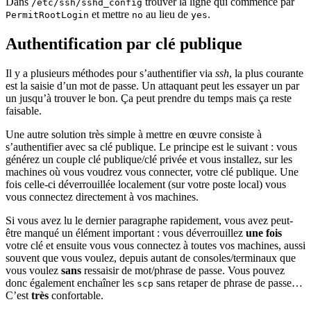
Dans
trouver la ligne qui commence par
/etc/ssh/sshd_config
et mettre
au lieu de
.
PermitRootLogin
no
yes
Authentification par clé publique
Il y a plusieurs méthodes pour s’authentifier via
ssh
, la plus courante
est la saisie d’un mot de passe. Un attaquant peut les essayer un par
un jusqu’à trouver le bon. Ça peut prendre du temps mais ça reste
faisable.
Une autre solution très simple à mettre en œuvre consiste à
s’authentifier avec sa clé publique. Le principe est le suivant : vous
générez un couple clé publique/clé privée et vous installez, sur les
machines où vous voudrez vous connecter, votre clé publique. Une
fois celle-ci déverrouillée localement (sur votre poste local) vous
vous connectez directement à vos machines.
Si vous avez lu le dernier paragraphe rapidement, vous avez peut-
être manqué un élément important : vous déverrouillez
une fois
votre clé et ensuite vous vous connectez à toutes vos machines, aussi
souvent que vous voulez, depuis autant de consoles/terminaux que
vous voulez
sans
ressaisir de mot/phrase de passe. Vous pouvez
donc également enchaîner les
sans retaper de phrase de passe…
scp
C’est
très
confortable.