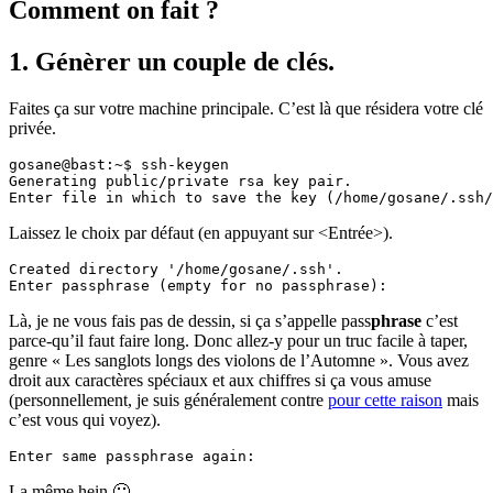
Comment on fait ?
1. Génèrer un couple de clés.
Faites ça sur votre machine principale. C’est là que résidera votre clé
privée.
gosane@bast:~$ ssh-keygen

Generating public/private rsa key pair.

Laissez le choix par défaut (en appuyant sur <Entrée>).
Created directory '/home/gosane/.ssh'.

Là, je ne vous fais pas de dessin, si ça s’appelle pass
phrase
c’est
parce-qu’il faut faire long. Donc allez-y pour un truc facile à taper,
genre « Les sanglots longs des violons de l’Automne ». Vous avez
droit aux caractères spéciaux et aux chiffres si ça vous amuse
(personnellement, je suis généralement contre
pour cette raison
mais
c’est vous qui voyez).
La même hein 🙂