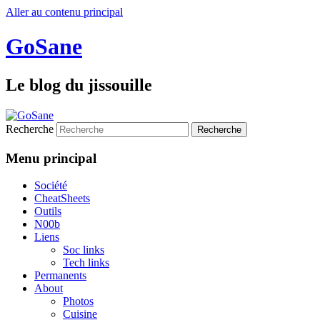
Aller au contenu principal
GoSane
Le blog du jissouille
Recherche
Menu principal
Société
CheatSheets
Outils
N00b
Liens
Soc links
Tech links
Permanents
About
Photos
Cuisine