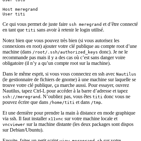
Host meregrand

Ce qui vous permet de juste faire
et d’être connecté
ssh meregrand
en tant que
sans avoir à retenir le login utilisé.
titi
Notez bien que vous pouvez très bien (si vous autorisez les
connexions en root) ajouter votre clé publique au compte root d’une
machine (dans
donc). Je ne le
/root/.ssh/authorized_keys
recommande pas mais il y a des cas où c’est sans danger voire
obligatoire (il n’y a qu’un compte root sur la machine).
Dans le même esprit, si vous vous connectez en ssh avec
Nautilus
(le gestionnaire de fichiers de gnome) à une machine sur laquelle se
trouve votre clé publique, ça marche aussi. Pour essayer, ouvrez
Nautilus, tapez Ctrl-L pour accéder à la barre d’adresse et tapez
. N’oubliez pas, vous êtes
donc vous ne
ssh://meregrand
titi
pouvez écrire que dans
et dans
.
/home/titi
/tmp
Et une dernière pour prendre la main à distance en mode graphique
via ssh. Il faut installer
sur votre machine locale et
x11vnc
sur la machine distante (les deux packages sont dispos
vncviewer
sur Debian/Ubuntu).
Ensuite, faites un petit script
sur votre
view_meregrand.sh