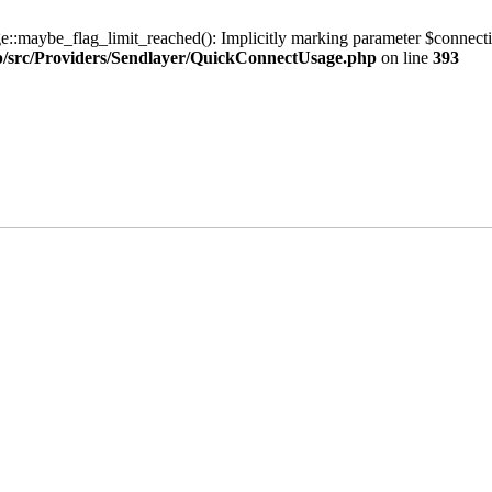
ybe_flag_limit_reached(): Implicitly marking parameter $connection as
tp/src/Providers/Sendlayer/QuickConnectUsage.php
on line
393