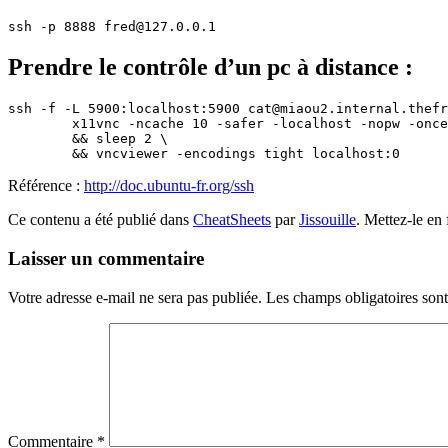
Prendre le contrôle d’un pc à distance :
ssh -f -L 5900:localhost:5900 cat@miaou2.internal.thefr
        x11vnc -ncache 10 -safer -localhost -nopw -once
        && sleep 2 \

Référence :
http://doc.ubuntu-fr.org/ssh
Ce contenu a été publié dans
CheatSheets
par
Jissouille
. Mettez-le en
Laisser un commentaire
Votre adresse e-mail ne sera pas publiée.
Les champs obligatoires son
Commentaire
*