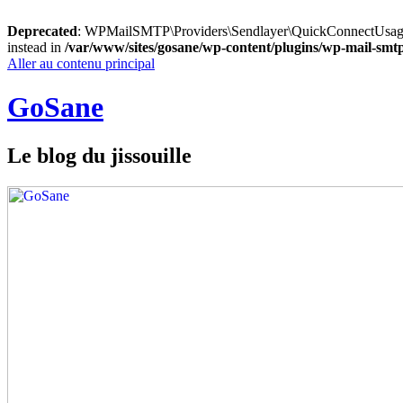
Deprecated
: WPMailSMTP\Providers\Sendlayer\QuickConnectUsage::ma
instead in
/var/www/sites/gosane/wp-content/plugins/wp-mail-sm
Aller au contenu principal
GoSane
Le blog du jissouille