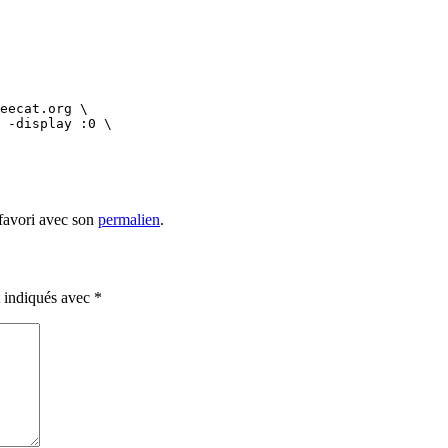
eecat.org \

 -display :0 \

 favori avec son
permalien
.
t indiqués avec
*