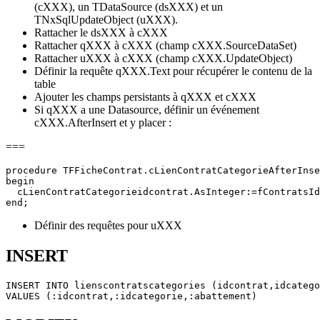
(cXXX), un TDataSource (dsXXX) et un
TNxSqlUpdateObject (uXXX).
Rattacher le dsXXX à cXXX
Rattacher qXXX à cXXX (champ cXXX.SourceDataSet)
Rattacher uXXX à cXXX (champ cXXX.UpdateObject)
Définir la requête qXXX.Text pour récupérer le contenu de la
table
Ajouter les champs persistants à qXXX et cXXX
Si qXXX a une Datasource, définir un événement
cXXX.AfterInsert et y placer :
===
procedure TFFicheContrat.cLienContratCategorieAfterInse
begin

  cLienContratCategorieidcontrat.AsInteger:=fContratsId
Définir des requêtes pour uXXX
INSERT
INSERT INTO lienscontratscategories (idcontrat,idcatego