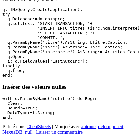
q:=TNxQuery.Create(application);

try

  q.Database:=dm.dbinpro;

  q.sql.text:='START TRANSACTION; '+

              'INSERT INTO titres (isrc,nom,interprete)
              'SELECT LASTAUTOINC; '+

              'COMMIT; ';

  q.ParamByName('titre').AsString:=LTitre.Caption;

  q.ParamByName('isrc').AsString:=LIsrc.Caption;

  q.ParamByName('interprete').AsString:=LArtistes.Capti
  q.Open;

  i:=q.FieldValues['LastAutoInc'];

finally

  q.free;

Insérer des valeurs nulles
with q.ParamByName('idtitre') do Begin

  Clear;

  Bound:=True;

  DataType:=ftString;

Publié dans
CheatSheets
|
Marqué avec
autoinc
,
delphi
,
insert
,
NexusDB
,
null
|
Laisser un commentaire