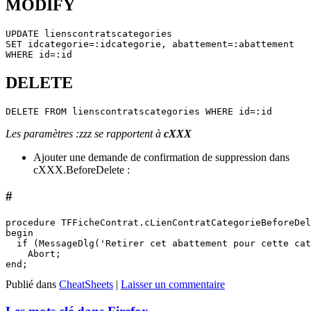
MODIFY
UPDATE lienscontratscategories 

SET idcategorie=:idcategorie, abattement=:abattement

DELETE
Les paramètres :zzz se rapportent à
cXXX
Ajouter une demande de confirmation de suppression dans
cXXX.BeforeDelete :
#
procedure TFFicheContrat.cLienContratCategorieBeforeDel
begin

  if (MessageDlg('Retirer cet abattement pour cette cat
    Abort;

Publié dans
CheatSheets
|
Laisser un commentaire