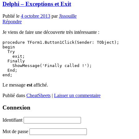
Delphi – Exceptions et Exit
Publié le
4 octobre 2013
par
Jissouille
Répondre
Je viens de faire une découverte très intéressante :
procedure TForm1.Button1Click(Sender: TObject);

begin

  Try

    exit;

  Finally

    ShowMessage('Finally called !');

  End;

Le message
est
affiché.
Publié dans
CheatSheets
|
Laisser un commentaire
Connexion
Identifiant
Mot de passe