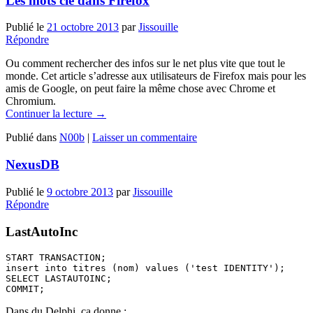
Les mots clé dans Firefox
Publié le
21 octobre 2013
par
Jissouille
Répondre
Ou comment rechercher des infos sur le net plus vite que tout le
monde. Cet article s’adresse aux utilisateurs de Firefox mais pour les
amis de Google, on peut faire la même chose avec Chrome et
Chromium.
Continuer la lecture
→
Publié dans
N00b
|
Laisser un commentaire
NexusDB
Publié le
9 octobre 2013
par
Jissouille
Répondre
LastAutoInc
START TRANSACTION;

insert into titres (nom) values ('test IDENTITY');

SELECT LASTAUTOINC;

Dans du Delphi, ça donne :