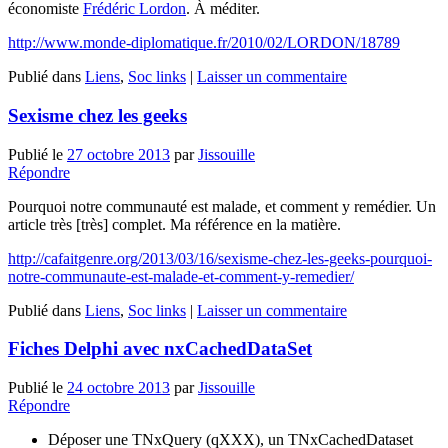
économiste
Frédéric Lordon
. À méditer.
http://www.monde-diplomatique.fr/2010/02/LORDON/18789
Publié dans
Liens
,
Soc links
|
Laisser un commentaire
Sexisme chez les geeks
Publié le
27 octobre 2013
par
Jissouille
Répondre
Pourquoi notre communauté est malade, et comment y remédier. Un
article très [très] complet. Ma référence en la matière.
http://cafaitgenre.org/2013/03/16/sexisme-chez-les-geeks-pourquoi-
notre-communaute-est-malade-et-comment-y-remedier/
Publié dans
Liens
,
Soc links
|
Laisser un commentaire
Fiches Delphi avec nxCachedDataSet
Publié le
24 octobre 2013
par
Jissouille
Répondre
Déposer une TNxQuery (qXXX), un TNxCachedDataset