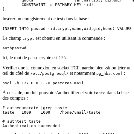
        quota                 varchar(255) DEFAULT '' N
        CONSTRAINT id PRIMARY KEY (id)

Insérer un enregistrement de test dans la base :
Le champ
est obtenu en utilisant la commande :
crypt
Ici, le mot de passe crypté est
.
123
Vérifier que la connexion en socket TCP marche bien -sinon jeter un
œil du côté de
et notamment
:
/etc/postgresql/
pg_hba.conf
À ce stade, on doit pouvoir s’authentifier et voir
dans la liste
taste
des comptes :
# authenumerate |grep taste

taste   1009    1009    /home/vmail/taste

# authtest taste

Authentication succeeded.
