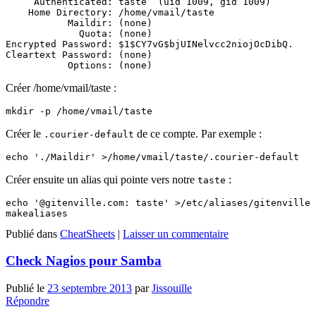
     Authenticated: taste  (uid 1009, gid 1009)

    Home Directory: /home/vmail/taste

           Maildir: (none)

             Quota: (none)

Encrypted Password: $1$CY7vG$bjUINelvcc2niojOcDibQ.

Cleartext Password: (none)

Créer /home/vmail/taste :
Créer le
de ce compte. Par exemple :
.courier-default
Créer ensuite un alias qui pointe vers notre
:
taste
echo '@gitenville.com: taste' >/etc/aliases/gitenville

Publié dans
CheatSheets
|
Laisser un commentaire
Check Nagios pour Samba
Publié le
23 septembre 2013
par
Jissouille
Répondre