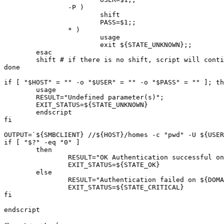
                -P )

                        shift

                        PASS=$1;;

                * )

                        usage

                        exit ${STATE_UNKNOWN};;

        esac

        shift # if there is no shift, script will conti
done

if [ "$HOST" = "" -o "$USER" = "" -o "$PASS" = "" ]; th
        usage

        RESULT="Undefined parameter(s)";

        EXIT_STATUS=${STATE_UNKNOWN}

        endscript

fi

OUTPUT=`${SMBCLIENT} //${HOST}/homes -c "pwd" -U ${USER
if [ "$?" -eq "0" ]

        then

                RESULT="OK Authentication successful on
                EXIT_STATUS=${STATE_OK}

        else

                RESULT="Authentication failed on ${DOMA
                EXIT_STATUS=${STATE_CRITICAL}

fi
