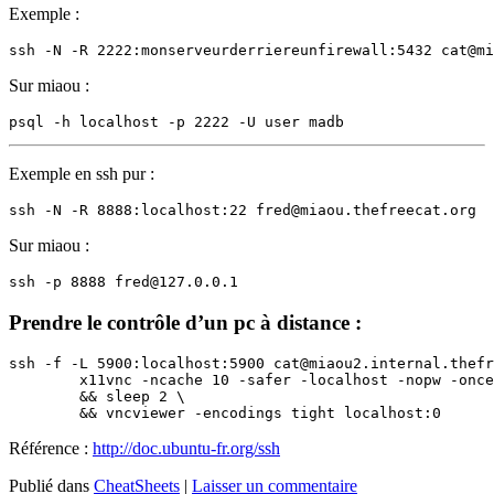
Exemple :
Sur miaou :
Exemple en ssh pur :
Sur miaou :
Prendre le contrôle d’un pc à distance :
ssh -f -L 5900:localhost:5900 cat@miaou2.internal.thefr
        x11vnc -ncache 10 -safer -localhost -nopw -once
        && sleep 2 \

Référence :
http://doc.ubuntu-fr.org/ssh
Publié dans
CheatSheets
|
Laisser un commentaire