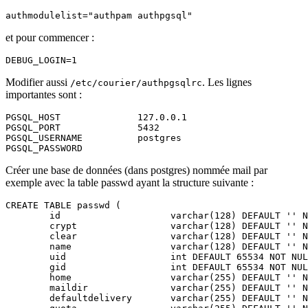
et pour commencer :
Modifier aussi
. Les lignes
/etc/courier/authpgsqlrc
importantes sont :
PGSQL_HOST              127.0.0.1

PGSQL_PORT              5432

PGSQL_USERNAME          postgres

Créer une base de données (dans postgres) nommée mail par
exemple avec la table passwd ayant la structure suivante :
CREATE TABLE passwd (

        id                    varchar(128) DEFAULT '' N
        crypt                 varchar(128) DEFAULT '' N
        clear                 varchar(128) DEFAULT '' N
        name                  varchar(128) DEFAULT '' N
        uid                   int DEFAULT 65534 NOT NUL
        gid                   int DEFAULT 65534 NOT NUL
        home                  varchar(255) DEFAULT '' N
        maildir               varchar(255) DEFAULT '' N
        defaultdelivery       varchar(255) DEFAULT '' N