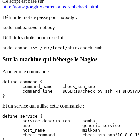
Ce script est basé sur
http://www.googlux.com/nagios_smbcheck.html
Définir le mot de passe pour
:
nobody
Définir les droits pour ce script :
Sur la machine qui héberge le Nagios
Ajouter une commande :
define command {

        command_name    check_ssh_smb

        command_line    $USER1$/check_by_ssh -H $HOSTAD
Et un service qui utilise cette commande :
define service {

        service_description     samba

        use                     generic-service

        host_name               milkpan

        check_command           check_ssh_smb!10.8.0.1!