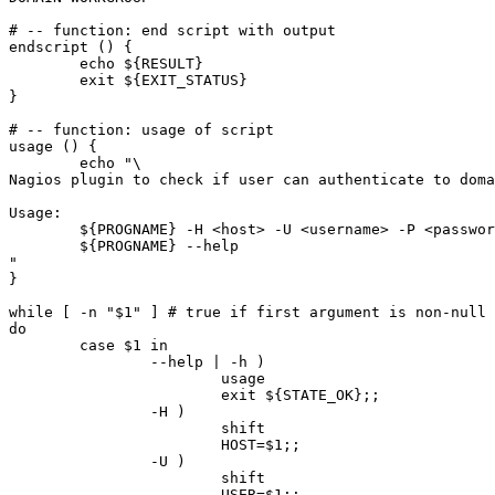
# -- function: end script with output

endscript () {   

        echo ${RESULT}

        exit ${EXIT_STATUS}

}

# -- function: usage of script

usage () {

        echo "\

Nagios plugin to check if user can authenticate to doma
Usage:

        ${PROGNAME} -H <host> -U <username> -P <passwor
        ${PROGNAME} --help

"

}

while [ -n "$1" ] # true if first argument is non-null

do

        case $1 in

                --help | -h )

                        usage

                        exit ${STATE_OK};;

                -H )

                        shift

                        HOST=$1;;

                -U )

                        shift

                        USER=$1;;
