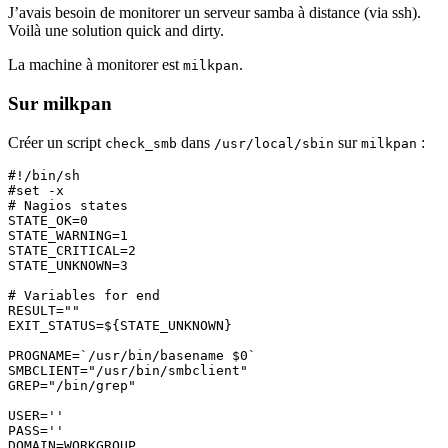
J’avais besoin de monitorer un serveur samba à distance (via ssh).
Voilà une solution quick and dirty.
La machine à monitorer est
.
milkpan
Sur milkpan
Créer un script
dans
sur
:
check_smb
/usr/local/sbin
milkpan
#!/bin/sh

#set -x

# Nagios states

STATE_OK=0

STATE_WARNING=1

STATE_CRITICAL=2

STATE_UNKNOWN=3

# Variables for end

RESULT=""

EXIT_STATUS=${STATE_UNKNOWN}

PROGNAME=`/usr/bin/basename $0`

SMBCLIENT="/usr/bin/smbclient"

GREP="/bin/grep"

USER=''

PASS=''

DOMAIN=WORKGROUP
